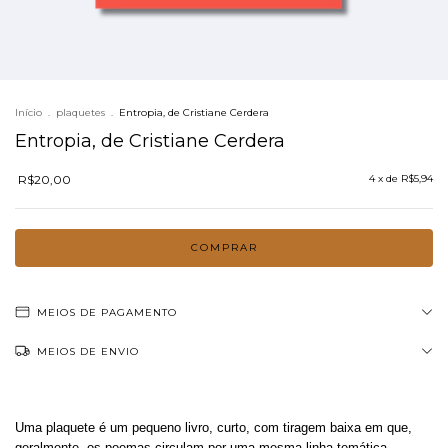
Início
.
plaquetes
.
Entropia, de Cristiane Cerdera
Entropia, de Cristiane Cerdera
R$20,00
4
x de
R$5,94
MEIOS DE PAGAMENTO
MEIOS DE ENVIO
Uma plaquete é um pequeno livro, curto, com tiragem baixa em que,
geralmente, os poemas circulam por uma mesma linha temática.