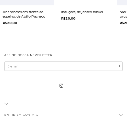
Anamneses em frente ao
Induções, de jansen hinkel
não
espelho, de Abilio Pacheco
brus
R$20,00
R$20,00
R$2
ASSINE NOSSA NEWSLETTER
ENTRE EM CONTATO